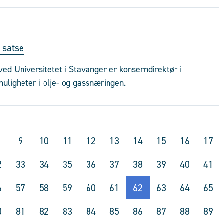
å satse
d Universitetet i Stavanger er konserndirektør i
 muligheter i olje- og gassnæringen.
9
10
11
12
13
14
15
16
17
2
33
34
35
36
37
38
39
40
41
6
57
58
59
60
61
62
63
64
65
0
81
82
83
84
85
86
87
88
89