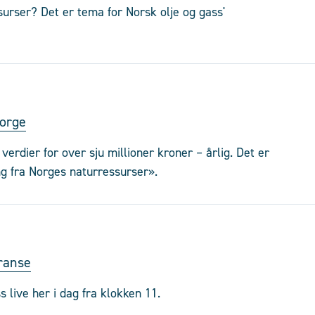
surser? Det er tema for Norsk olje og gass'
Norge
verdier for over sju millioner kroner – årlig. Det er
ng fra Norges naturressurser».
eranse
 live her i dag fra klokken 11.