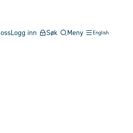
oss
Logg inn
Søk
Meny
English