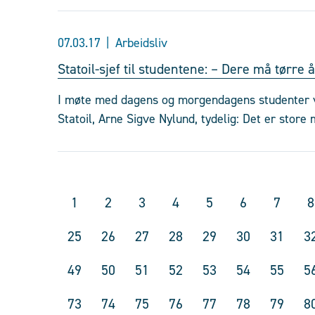
07.03.17
Arbeidsliv
Statoil-sjef til studentene: – Dere må tørre 
I møte med dagens og morgendagens studenter ve
Statoil, Arne Sigve Nylund, tydelig: Det er store
1
2
3
4
5
6
7
8
25
26
27
28
29
30
31
3
49
50
51
52
53
54
55
5
73
74
75
76
77
78
79
8