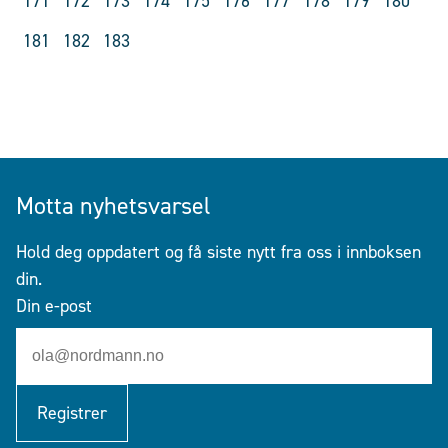
171
172
173
174
175
176
177
178
179
180
181
182
183
Motta nyhetsvarsel
Hold deg oppdatert og få siste nytt fra oss i innboksen
din.
Din e-post
Registrer