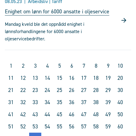
08.05.23
Arbeidsliv | Tariff
Enighet om lønn for 6000 ansatte i oljeservice
Mandag kveld ble det oppnådd enighet i
lønnsforhandlingene for 6000 ansatte i
oljeservicebedrifter.
1
2
3
4
5
6
7
8
9
10
11
12
13
14
15
16
17
18
19
20
21
22
23
24
25
26
27
28
29
30
31
32
33
34
35
36
37
38
39
40
41
42
43
44
45
46
47
48
49
50
51
52
53
54
55
56
57
58
59
60