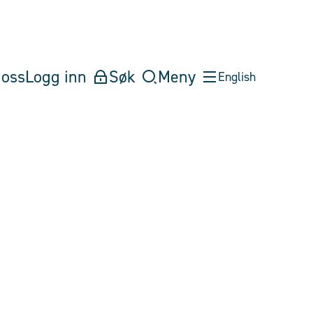
oss
Logg inn
Søk
Meny
English