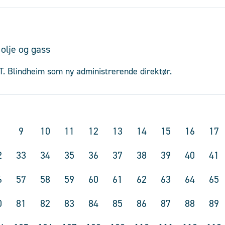
 olje og gass
 T. Blindheim som ny administrerende direktør.
9
10
11
12
13
14
15
16
17
2
33
34
35
36
37
38
39
40
41
6
57
58
59
60
61
62
63
64
65
0
81
82
83
84
85
86
87
88
89