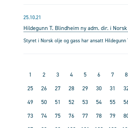
25.10.21
Hildegunn T. Blindheim ny adm. dir. i Norsk
Styret i Norsk olje og gass har ansatt Hildegunn
1
2
3
4
5
6
7
8
25
26
27
28
29
30
31
3
49
50
51
52
53
54
55
5
73
74
75
76
77
78
79
8