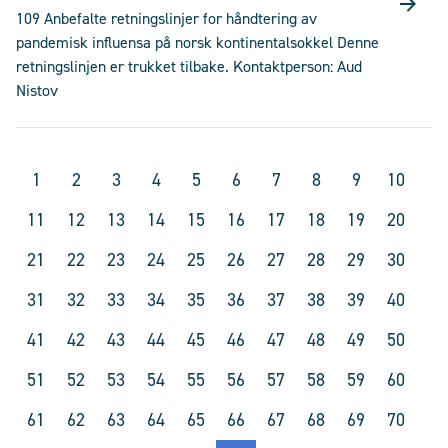
109 Anbefalte retningslinjer for håndtering av
pandemisk influensa på norsk kontinentalsokkel Denne
retningslinjen er trukket tilbake. Kontaktperson: Aud
Nistov
1
2
3
4
5
6
7
8
9
10
11
12
13
14
15
16
17
18
19
20
21
22
23
24
25
26
27
28
29
30
31
32
33
34
35
36
37
38
39
40
41
42
43
44
45
46
47
48
49
50
51
52
53
54
55
56
57
58
59
60
61
62
63
64
65
66
67
68
69
70