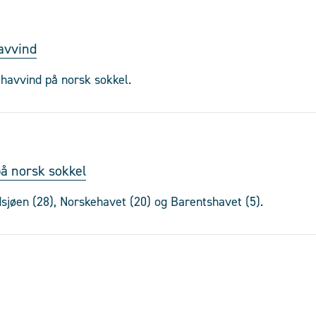
havvind
 havvind på norsk sokkel.
på norsk sokkel
dsjøen (28), Norskehavet (20) og Barentshavet (5).