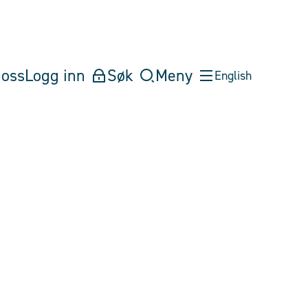
oss
Logg inn
Søk
Meny
English