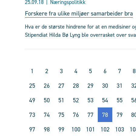
25.09.18
Næringspolitikk
Forskere fra ulike miljøer samarbeider bra
Hva er de største hindrene for at en medisiner 
Stipendiat Hilda Bø Lyng ble overrasket over sva
1
2
3
4
5
6
7
8
25
26
27
28
29
30
31
3
49
50
51
52
53
54
55
5
73
74
75
76
77
78
79
8
97
98
99
100
101
102
103
10