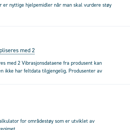
r er nyttige hjelpemidler når man skal vurdere støy
ipliseres med 2
eres med 2 Vibrasjonsdataene fra produsent kan
en ikke har feltdata tilgjengelig. Produsenter av
kalkulator for områdestøy som er utviklet av
regimet.