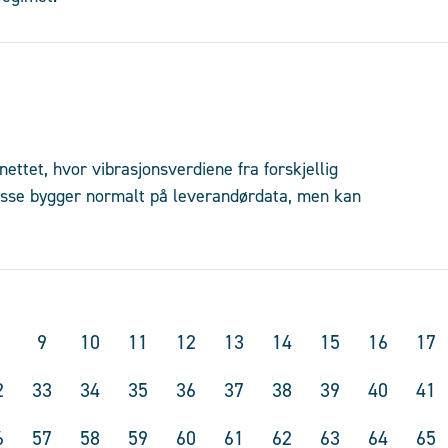
ettet, hvor vibrasjonsverdiene fra forskjellig
isse bygger normalt på leverandørdata, men kan
9
10
11
12
13
14
15
16
17
2
33
34
35
36
37
38
39
40
41
6
57
58
59
60
61
62
63
64
65