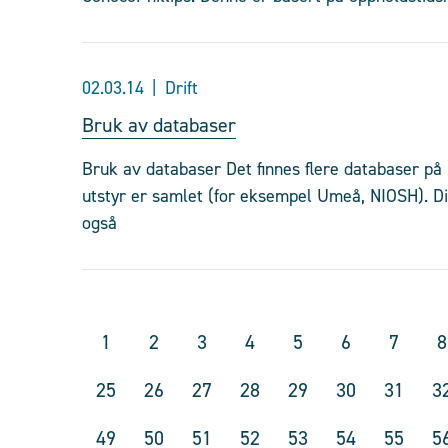
02.03.14
Drift
Bruk av databaser
Bruk av databaser Det finnes flere databaser på n
utstyr er samlet (for eksempel Umeå, NIOSH). D
også
1
2
3
4
5
6
7
8
25
26
27
28
29
30
31
3
49
50
51
52
53
54
55
5