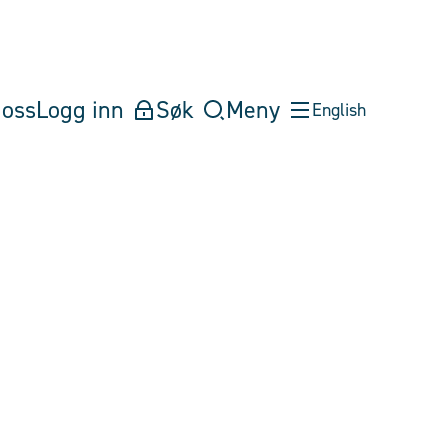
oss
Logg inn
Søk
Meny
English