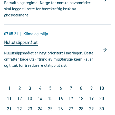
Forvaltningsregimet Norge for norske havområder
skal legge til rette for bærekraftig bruk av
økosystemene.
07.05.21
Klima og miljø
Nullutslippsmålet
Nullutslippsmålet er høyt prioritert i næringen. Dette
omfatter både utskiftning av miljøfarlige kjemikalier
og tiltak for å redusere utslipp til sjø.
1
2
3
4
5
6
7
8
9
10
11
12
13
14
15
16
17
18
19
20
21
22
23
24
25
26
27
28
29
30