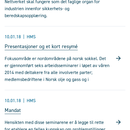
Nettverket skal fungere som det faglige organ for
industrien innenfor sikkerhets- og
beredskapsopplæring.
10.01.18
HMS
Presentasjoner og et kort resymé
Fokusområde er nordområdene på norsk sokkel. Det
er gjennomført seks arbeidsseminarer i løpet av våren
2014 med deltakere fra alle involverte parter;
medlemsbedriftene i Norsk olje og gass og i
10.01.18
HMS
Mandat
Hensikten med disse seminarene er å legge til rette
for etablere en felles kunnskap om problemstillinger