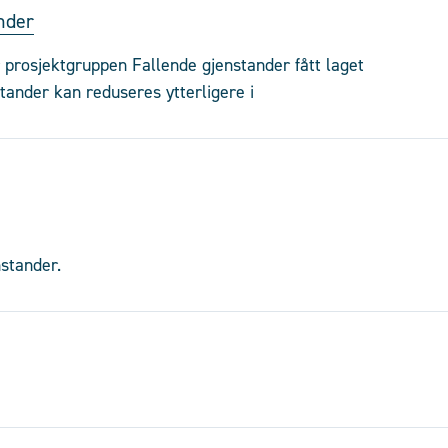
ander
ar prosjektgruppen Fallende gjenstander fått laget
stander kan reduseres ytterligere i
stander.