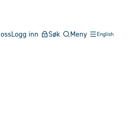
oss
Logg inn
Søk
Meny
English