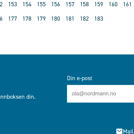
2
153
154
155
156
157
158
159
160
161
6
177
178
179
180
181
182
183
Din e-post
 innboksen din.
Mail