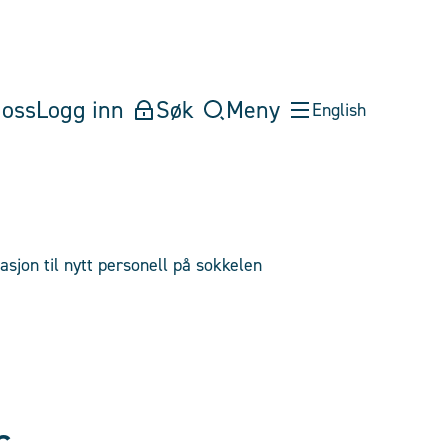
oss
Logg inn
Søk
Meny
English
asjon til nytt personell på sokkelen
r