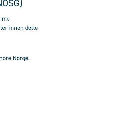
(NOSG)
orme
ter innen dette
shore Norge.