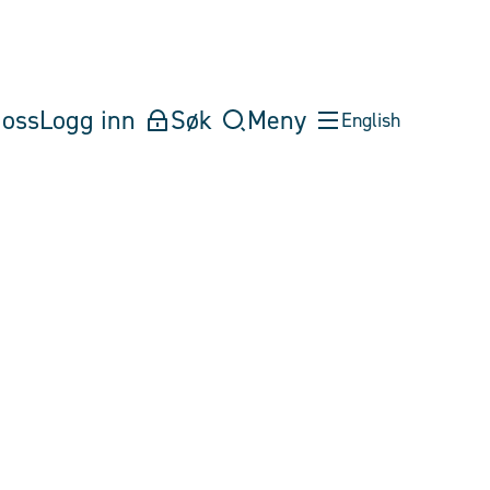
oss
Logg inn
Søk
Meny
English