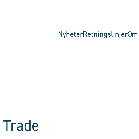
Nyheter
Retningslinjer
Om 
 Trade