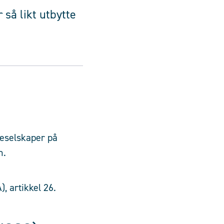
 så likt utbytte
jeselskaper på
n.
, artikkel 26.