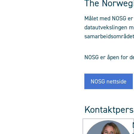
The Norwegi
Målet med NOSG er 
datautvekslingen me
samarbeidsområdet
NOSG er åpen for d
NOSG nettside
Kontaktpers