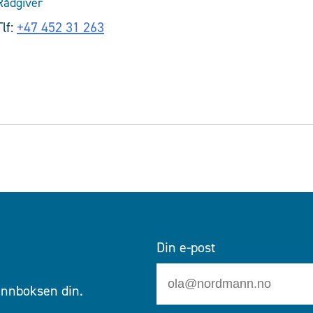
Rådgiver
Tlf:
+47 452 31 263
Din e-post
 innboksen din.