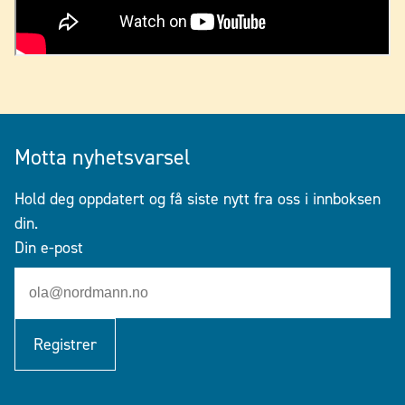
Motta nyhetsvarsel
Hold deg oppdatert og få siste nytt fra oss i innboksen
din.
Din e-post
Registrer