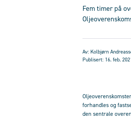
Fem timer på ov
Oljeoverenskoms
Av:
Kolbjørn Andreass
Publisert:
16. feb. 202
Oljeoverenskomsten
forhandles og fastse
den sentrale overen