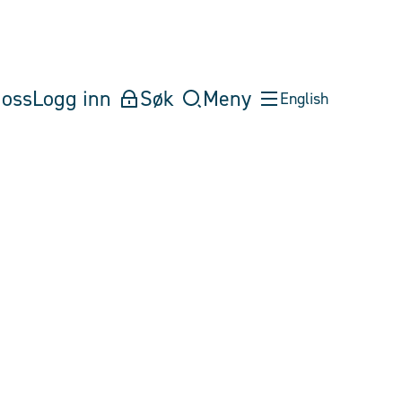
oss
Logg inn
Søk
Meny
English