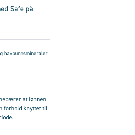
med Safe på
ig havbunnsmineraler
nnebærer at lønnen
forhold knyttet til
riode.