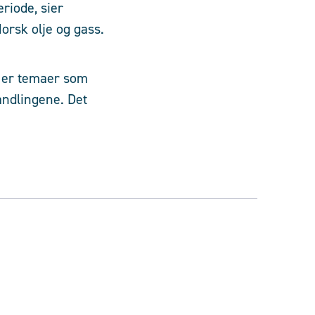
eriode, sier
orsk olje og gass.
e er temaer som
andlingene. Det