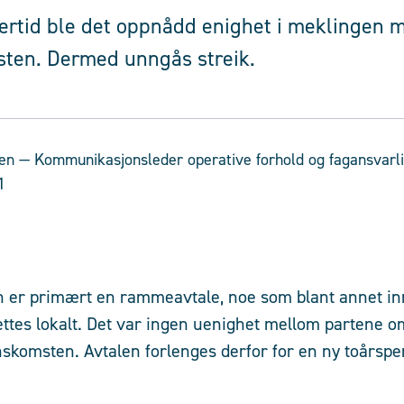
ertid ble det oppnådd enighet i meklingen 
ten. Dermed unngås streik.
en
— Kommunikasjonsleder operative forhold og fagansvarl
1
 er primært en rammeavtale, noe som blant annet i
ttes lokalt. Det var ingen uenighet mellom partene om 
skomsten. Avtalen forlenges derfor for en ny toårspe