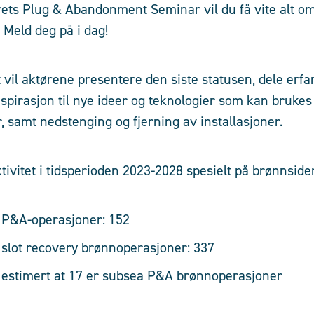
årets Plug & Abandonment Seminar vil du få vite alt o
Meld deg på i dag!
 vil aktørene presentere den siste statusen, dele erfa
nspirasjon til nye ideer og teknologier som kan bruke
, samt nedstenging og fjerning av installasjoner.
tivitet i tidsperioden 2023-2028 spesielt på brønnside
l P&A-operasjoner: 152
l slot recovery brønnoperasjoner: 337
t estimert at 17 er subsea P&A brønnoperasjoner