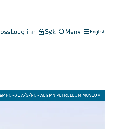
oss
Logg inn
Søk
Meny
English
 E&P NORGE A/S/NORWEGIAN PETROLEUM MUSEUM