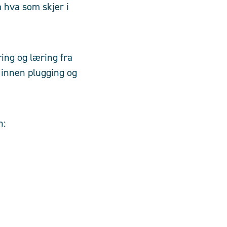
m hva som skjer i
ring og læring fra
s innen plugging og
n: