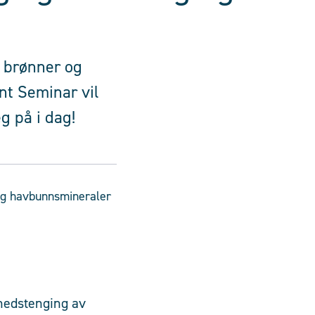
v brønner og
nt Seminar vil
g på i dag!
ig havbunnsmineraler
 nedstenging av