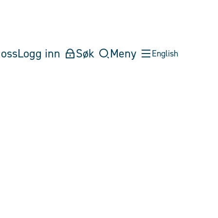
oss
Logg inn
Søk
Meny
English