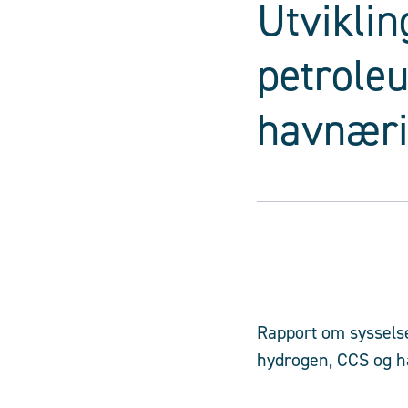
Utvikling
petroleu
havnæri
Rapport om sysselse
hydrogen, CCS og h