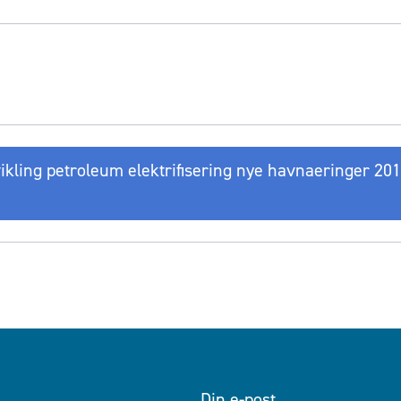
vikling petroleum elektrifisering nye havnaeringer 20
Din e-post