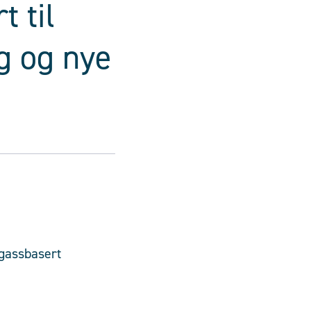
t til
ng og nye
rgassbasert