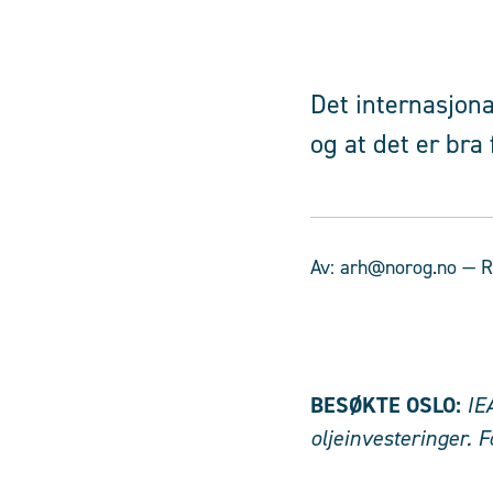
Det internasjona
og at det er bra
Av:
arh@norog.no
— R
BESØKTE OSLO:
IE
oljeinvesteringer. 