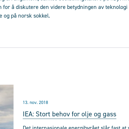
 for å diskutere den videre betydningen av teknologi
e og på norsk sokkel.
13. nov. 2018
IEA: Stort behov for olje og gass
Det internasjonale energibyrået slår fast at 