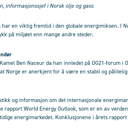
 informasjonssjef i Norsk olje og gass
s har en viktig fremtid i den globale energimiksen. I 
ykk på miljøet enn mange andre steder.
andør
r Kamel Ben Naceur da han innledet på OG21-forum i 
at Norge er anerkjent for å være en stabil og påliteli
istikk og informasjon om det internasjonale energimar
ge rapport World Energy Outlook, som er en av verdens 
tidige energimarkedet. Konklusjonene i årets rapport 