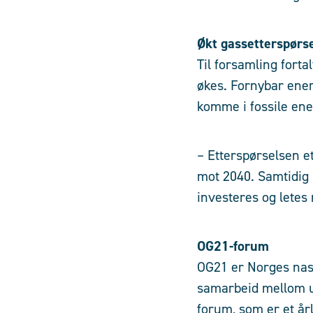
Økt gassetterspørs
Til forsamling fort
økes. Fornybar ener
komme i fossile ene
– Etterspørselsen et
mot 2040. Samtidig 
investeres og letes
OG21-forum
OG21 er Norges nasj
samarbeid mellom un
forum, som er et år