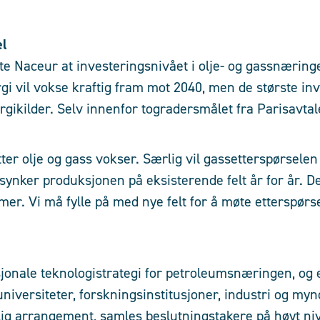
el
alte Naceur at investeringsnivået i olje- og gassnærin
gi vil vokse kraftig fram mot 2040, men de største inv
rgikilder. Selv innenfor togradersmålet fra Parisavtal
ter olje og gass vokser. Særlig vil gassetterspørselen
synker produksjonen på eksisterende felt år for år. D
 mer. Vi må fylle på med nye felt for å møte etterspør
onale teknologistrategi for petroleumsnæringen, og e
iversiteter, forskningsinstitusjoner, industri og myn
lig arrangement, samles beslutningstakere på høyt niv