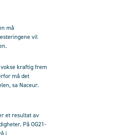
gen må
esteringene vil
en.
 vokse kraftig frem
erfor må det
selen, sa Naceur.
r et resultat av
digheter. På OG21-
å i