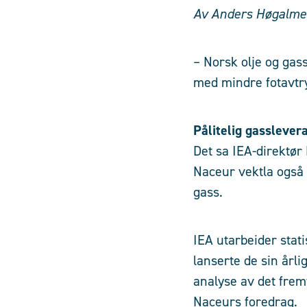
Av Anders Høgalmen,
– Norsk olje og gas
med mindre fotavtr
Pålitelig gasslever
Det sa IEA-direktø
Naceur vektla også 
gass.
IEA utarbeider stat
lanserte de sin årli
analyse av det frem
Naceurs foredrag.