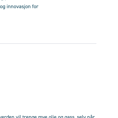
 og innovasjon for
verden vil trenge mye olje og gass, selv når