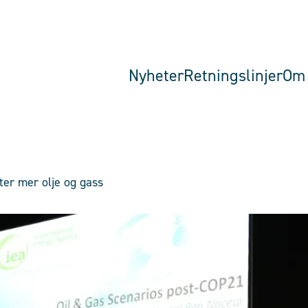
Nyheter
Retningslinjer
Om 
tter mer olje og gass