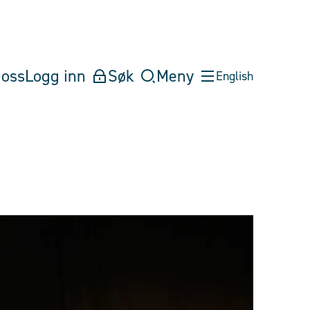
oss
Logg inn
Søk
Meny
English