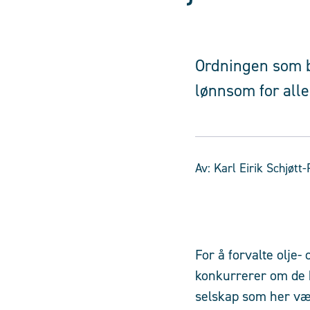
Ordningen som b
lønnsom for alle
Av:
Karl Eirik Schjøtt
For å forvalte olje-
konkurrerer om de be
selskap som her vær