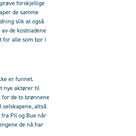
 prøve forskjellige
lskaper de samme
dning slik at også
n av de kostnadene
 for alle som bor i
kke er funnet.
 nye aktører til
 for de to brønnene
l selskapene, altså
 fra Pil og Bue når
pengene de nå har