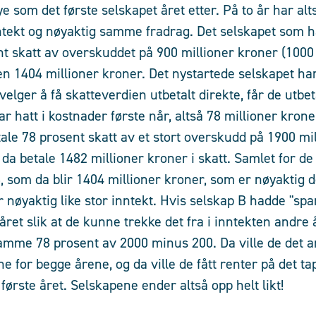
e som det første selskapet året etter. På to år har al
tekt og nøyaktig samme fradrag. Det selskapet som ha
nt skatt av overskuddet på 900 millioner kroner (100
n 1404 millioner kroner. Det nystartede selskapet har
 velger å få skatteverdien utbetalt direkte, får de utbe
r hatt i kostnader første når, altså 78 millioner krone
tale 78 prosent skatt av et stort overskudd på 1900 mi
da betale 1482 millioner kroner i skatt. Samlet for de
, som da blir 1404 millioner kroner, som er nøyaktig
r nøyaktig like stor inntekt. Hvis selskap B hadde "spar
 året slik at de kunne trekke det fra i inntekten andre å
amme 78 prosent av 2000 minus 200. Da ville de det a
e for begge årene, og da ville de fått renter på det t
første året. Selskapene ender altså opp helt likt!