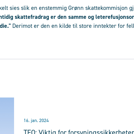
kelt sies slik en enstemmig Grønn skattekommisjon gj
amtidig skattefradrag er den samme og leterefusjons
die."
Derimot er den en kilde til store inntekter for fe
16. jan. 2024
TFO: Viktig for forsyningssikkerhete