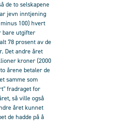
tså de to selskapene
r jevn inntjening
0 minus 100) hvert
 bare utgifter
talt 78 prosent av de
r. Det andre året
llioner kroner (2000
 to årene betaler de
 det samme som
t" fradraget for
ret, så ville også
ndre året kunnet
apet de hadde på å