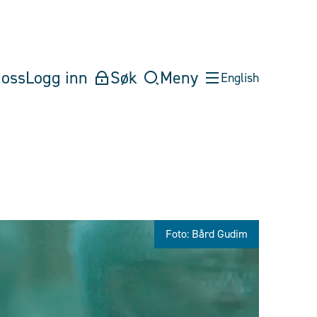
oss
Logg inn
Søk
Meny
English
Foto: Bård Gudim