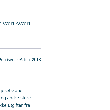
ar vært svært
Publisert:
09. feb. 2018
ljeselskaper
l og andre store
ke utgifter fra