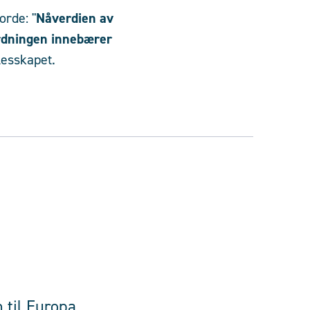
orde: "
Nåverdien av
ordningen innebærer
llesskapet.
n til Europa