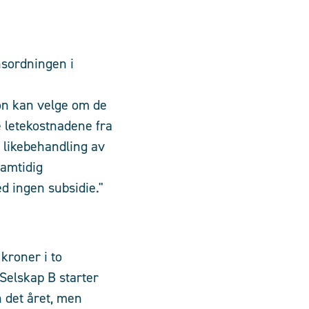
nsordningen i
on kan velge om de
e letekostnadene fra
g likebehandling av
ramtidig
 ingen subsidie."
kroner i to
 Selskap B starter
 det året, men