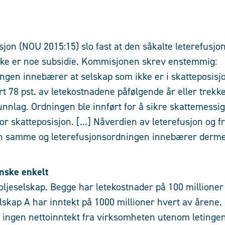
on (NOU 2015:15) slo fast at den såkalte leterefusjo
kke er noe subsidie. Kommisjonen skrev enstemmig:
ngen innebærer at selskap som ikke er i skatteposisj
rt 78 pst. av letekostnadene påfølgende år eller trekk
runnlag. Ordningen ble innført for å sikre skattemessi
or skatteposisjon. [...] Nåverdien av leterefusjon og f
en samme og leterefusjonsordningen innebærer dermed
nske enkelt
oljeselskap. Begge har letekostnader på 100 millioner 
elskap A har inntekt på 1000 millioner hvert av årene.
r ingen nettoinntekt fra virksomheten utenom letingen