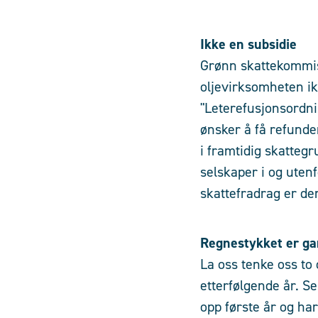
Ikke en subsidie
Grønn skattekommisj
oljevirksomheten i
"Leterefusjonsordni
ønsker å få refunde
i framtidig skatteg
selskaper i og utenf
skattefradrag er d
Regnestykket er ga
La oss tenke oss to 
etterfølgende år. S
opp første år og ha