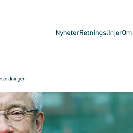
Nyheter
Retningslinjer
Om 
nsordningen