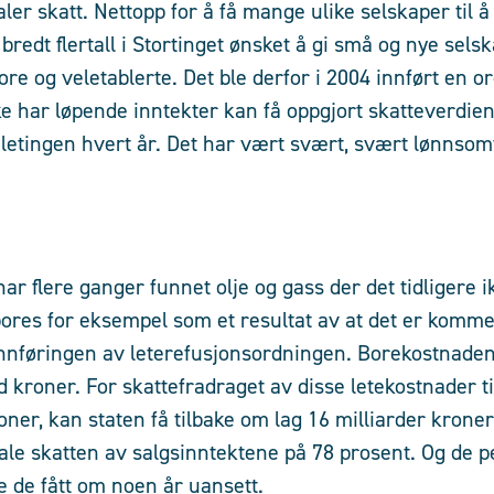
aler skatt. Nettopp for å få mange ulike selskaper til å
 bredt flertall i Stortinget ønsket å gi små og nye se
re og veletablerte. Det ble derfor i 2004 innført en or
e har løpende inntekter kan få oppgjort skatteverdie
e letingen hvert år. Det har vært svært, svært lønnsomt
r flere ganger funnet olje og gass der det tidligere i
bores for eksempel som et resultat av at det er kommet
innføringen av leterefusjonsordningen. Borekostnaden
d kroner. For skattefradraget av disse letekostnader ti
oner, kan staten få tilbake om lag 16 milliarder kroner
ale skatten av salgsinntektene på 78 prosent. Og de 
e de fått om noen år uansett.