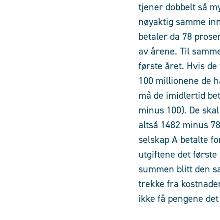
tjener dobbelt så my
nøyaktig samme inn
betaler da 78 prose
av årene. Til samme
første året. Hvis de
100 millionene de ha
må de imidlertid be
minus 100). De skal 
altså 1482 minus 78
selskap A betalte fo
utgiftene det første
summen blitt den s
trekke fra kostnaden
ikke få pengene det 