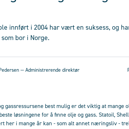
le innført i 2004 har vært en suksess, og h
 som bor i Norge.
-Pedersen
— Administrerende direktør
 og gassressursene best mulig er det viktig at mange o
ste løsningene for å finne olje og gass. Statoil, Shel
t her i mange år kan - som alt annet næringsliv - trek