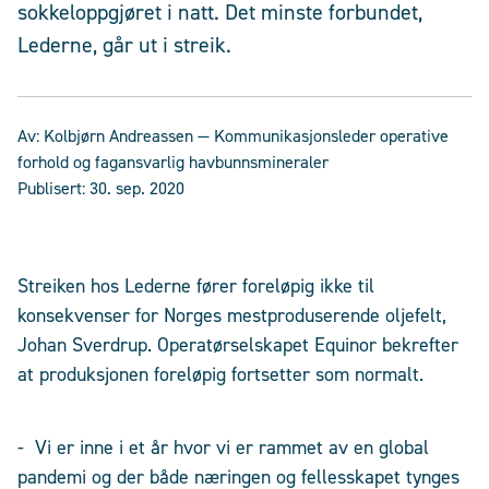
sokkeloppgjøret i natt. Det minste forbundet,
Lederne, går ut i streik.
Av:
Kolbjørn Andreassen
— Kommunikasjonsleder operative
forhold og fagansvarlig havbunnsmineraler
Publisert:
30. sep. 2020
Streiken hos Lederne fører foreløpig ikke til
konsekvenser for Norges mestproduserende oljefelt,
Johan Sverdrup. Operatørselskapet Equinor bekrefter
at produksjonen foreløpig fortsetter som normalt.
- Vi er inne i et år hvor vi er rammet av en global
pandemi og der både næringen og fellesskapet tynges