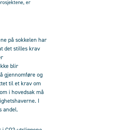
prosjektene, er
ene på sokkelen har
 det stilles krav
er
kke blir
 å gjennomføre og
et til et krav om
 som i hovedsak må
tighetshaverne. I
s andel.
t i CO
2
-utslippene