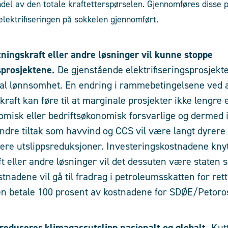
andel av den totale kraftetterspørselen. Gjennomføres disse 
lektrifiseringen på sokkelen gjennomført.
ningskraft eller andre løsninger vil kunne stoppe
gsprosjektene.
De gjenstående elektrifiseringsprosjekt
nal lønnsomhet. En endring i rammebetingelsene ved at
raft kan føre til at marginale prosjekter ikke lengre 
isk eller bedriftsøkonomisk forsvarlige og dermed i
ndre tiltak som havvind og CCS vil være langt dyrere
vere utslippsreduksjoner. Investeringskostnadene knytt
ft eller andre løsninger vil det dessuten være staten
tnadene vil gå til fradrag i petroleumsskatten for ret
ten betale 100 prosent av kostnadene for SDØE/Petoro
g reduserer klimagassutslipp nasjonalt og globalt.
Kut