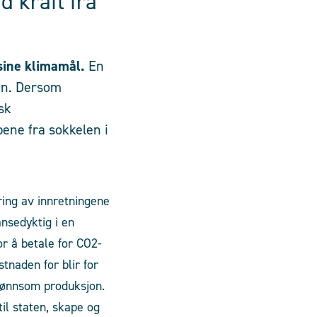
d kraft fra
 sine klimamål.
En
ren. Dersom
sk
pene fra sokkelen i
ering av innretningene
nsedyktig i en
or å betale for CO
2
-
tnaden for blir for
 lønnsom produksjon.
til staten, skape og