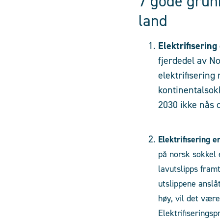
7 gode grunn
land
Elektrifiserin
fjerdedel av N
elektrifisering
kontinentalsokk
2030 ikke nås 
Elektrifisering 
på norsk sokkel 
lavutslipps framt
utslippene anslåt
høy, vil det vær
Elektrifiseringsp