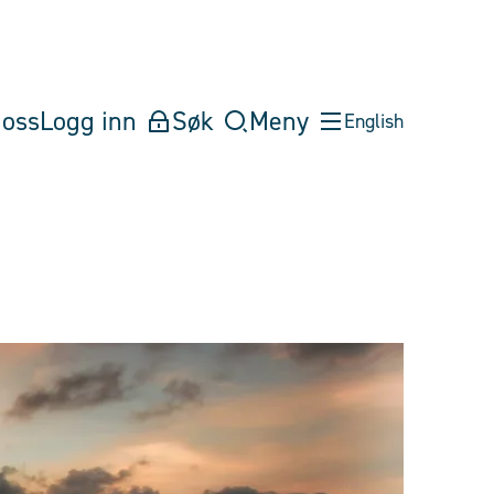
oss
Logg inn
Søk
Meny
English