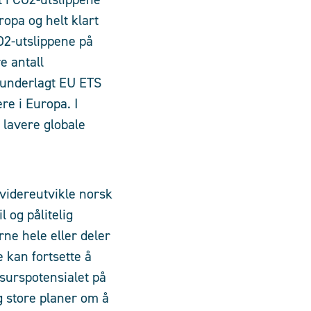
ropa og helt klart
O
2
-utslippene på
e antall
r underlagt EU ETS
re i Europa. I
 lavere globale
videreutvikle norsk
 og pålitelig
rne hele eller deler
e kan fortsette å
ssurspotensialet på
g store planer om å