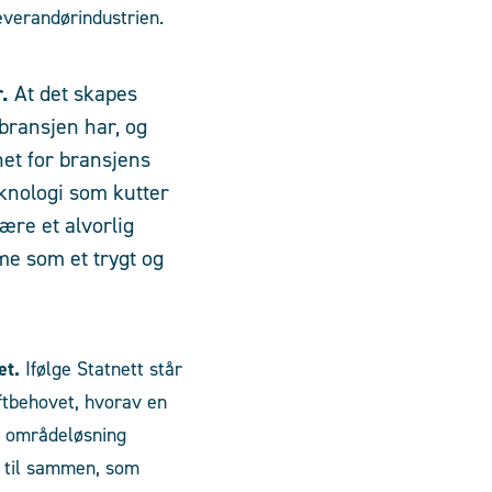
leverandørindustrien.
r.
At det skapes
 bransjen har, og
het for bransjens
eknologi som kutter
ære et alvorlig
me som et trygt og
set.
Ifølge Statnett står
aftbehovet, hvorav en
ne områdeløsning
 til sammen, som