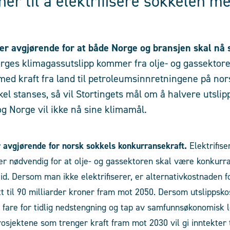
er til å elektrifisere sokkelen me
g er avgjørende for at både Norge og bransjen skal nå
orges klimagassutslipp kommer fra olje- og gassekto
 med kraft fra land til petroleumsinnretningene på nor
el stanses, så vil Stortingets mål om å halvere utslip
og Norge vil ikke nå sine klimamål.
er avgjørende for norsk sokkels konkurransekraft.
Elektrifis
er nødvendig for at olje- og gassektoren skal være konkurra
id. Dersom man ikke elektrifiserer, er alternativkostnaden f
t til
90 milliarder kroner fram mot 2050. Dersom utslippskos
e fare for tidlig nedstengning og tap av samfunnsøkonomisk
rosjektene som trenger kraft fram mot 2030 vil gi inntekter 