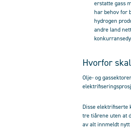
erstatte gass 
har behov for 
hydrogen produ
andre land nett
konkurransedyk
Hvorfor skal
Olje- og gassektore
elektrifiseringspros
Disse elektrifiserte
tre tiårene uten at
av alt innmeldt nytt