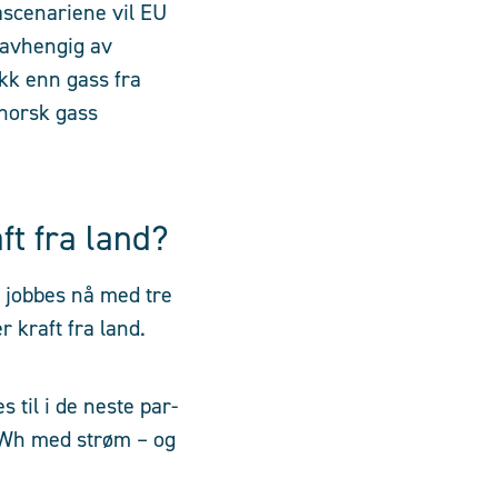
ascenariene vil EU
 avhengig av
kk enn gass fra
 norsk gass
ft fra land?
t jobbes nå med tre
r kraft fra land.
 til i de neste par-
 TWh med strøm – og