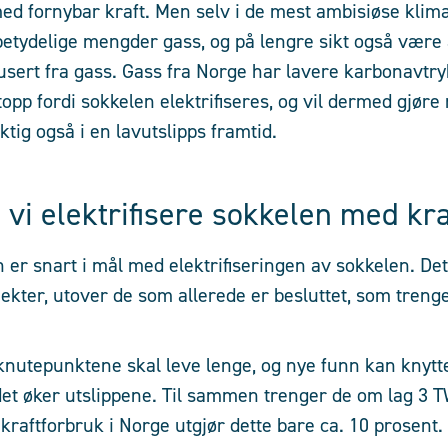
med fornybar kraft. Men selv i de mest ambisiøse klim
betydelige mengder gass, og på lengre sikt også være
sert fra gass. Gass fra Norge har lavere karbonavtry
opp fordi sokkelen elektrifiseres, og vil dermed gjøre
tig også i en lavutslipps framtid.
 vi elektrifisere sokkelen med kra
n er snart i mål med elektrifiseringen av sokkelen. De
jekter, utover de som allerede er besluttet, som trenge
 knutepunktene skal leve lenge, og nye funn kan knyttes
 det øker utslippene. Til sammen trenger de om lag 3
 kraftforbruk i Norge utgjør dette bare ca. 10 prosent.