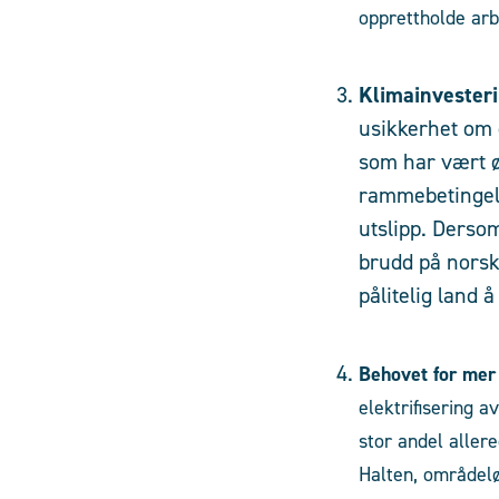
opprettholde arbe
Klimainvester
usikkerhet om e
som har vært øn
rammebetingelse
utslipp. Dersom
brudd på norsk
pålitelig land å
Behovet for mer k
elektrifisering 
stor andel aller
Halten, områdel