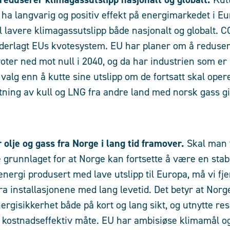
 ha langvarig og positiv effekt på energimarkedet i Eu
til lavere klimagassutslipp både nasjonalt og globalt. C
derlagt EUs kvotesystem. EU har planer om å reduser
voter ned mot null i 2040, og da har industrien som e
valg enn å kutte sine utslipp om de fortsatt skal opere
tatning av kull og LNG fra andre land med norsk gass gi
 olje og gass fra Norge i lang tid framover.
Skal man 
 grunnlaget for at Norge kan fortsette å være en stabil
nergi produsert med lave utslipp til Europa, må vi fje
ra installasjonene med lang levetid. Det betyr at Norg
nergisikkerhet både på kort og lang sikt, og utnytte re
 kostnadseffektiv måte. EU har ambisiøse klimamål o