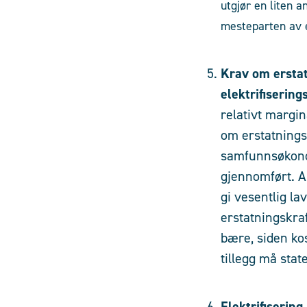
utgjør en liten 
mesteparten av e
Krav om erstat
elektrifiserin
relativt margi
om erstatningsk
samfunnsøkonom
gjennomført. A
gi vesentlig la
erstatningskra
bære, siden kos
tillegg må sta
Elektrifiserin