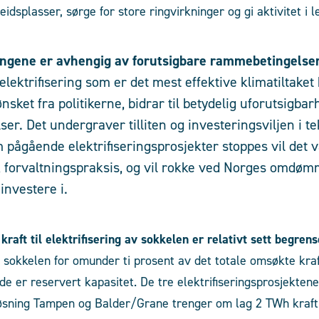
idsplasser, sørge for store ringvirkninger og gi aktivitet i 
ingene er avhengig av forutsigbare rammebetingelse
lektrifisering som er det mest effektive klimatiltaket
sket fra politikerne, bidrar til betydelig uforutsigbar
r. Det undergraver tilliten og investeringsviljen i t
 pågående elektrifiseringsprosjekter stoppes vil det v
 forvaltningspraksis, og vil rokke ved Norges omdøm
 investere i.
raft til elektrifisering av sokkelen er relativt sett begren
av sokkelen for omunder ti prosent av det totale omsøkte kr
ede er reservert kapasitet. De tre elektrifiseringsprosjekte
øsning Tampen og Balder/Grane trenger om lag 2 TWh kraft