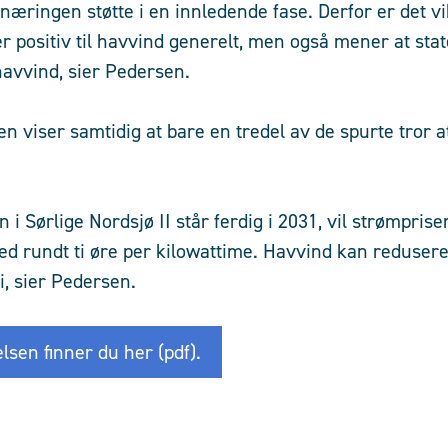
næringen støtte i en innledende fase. Derfor er det vikti
r positiv til havvind generelt, men også mener at sta
 havvind, sier Pedersen.
n viser samtidig at bare en tredel av de spurte tror a
i Sørlige Nordsjø II står ferdig i 2031, vil strømpris
 rundt ti øre per kilowattime. Havvind kan redusere 
i, sier Pedersen.
sen finner du her (pdf).