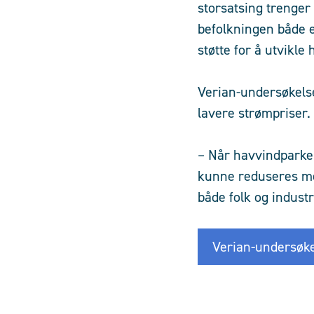
storsatsing trenger 
befolkningen både e
støtte for å utvikle
Verian-undersøkelse
lavere strømpriser.
– Når havvindparken 
kunne reduseres med
både folk og industr
Verian-undersøkel