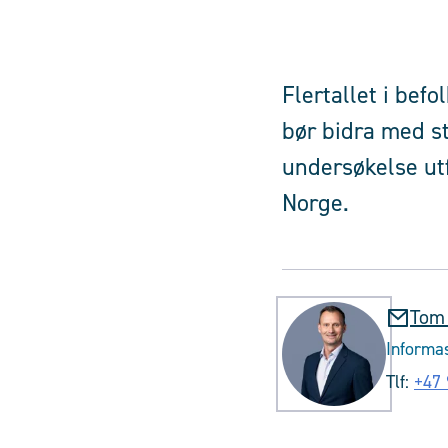
Flertallet i bef
bør bidra med st
undersøkelse utf
Norge.
Tom
Informas
Tlf:
+47 