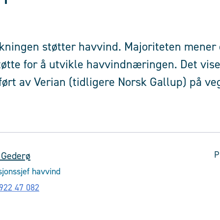
olkningen støtter havvind. Majoriteten mener
øtte for å utvikle havvindnæringen. Det vis
ørt av Verian (tidligere Norsk Gallup) på ve
P
 Gederø
jonssjef havvind
922 47 082