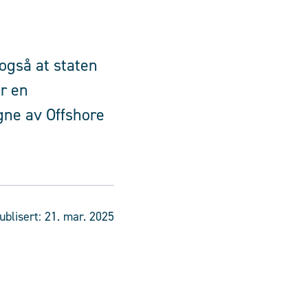
 også at staten
er en
gne av Offshore
ublisert:
21. mar. 2025