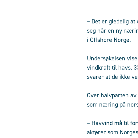
– Det er gledelig at 
seg når en ny nærin
i Offshore Norge.
Undersøkelsen viser 
vindkraft til havs.
svarer at de ikke ve
Over halvparten av 
som næring på nors
– Havvind må til fo
aktører som Norges 