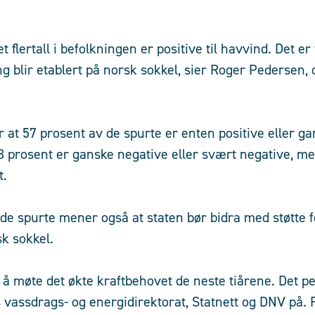
et flertall i befolkningen er positive til havvind. Det er
g blir etablert på norsk sokkel, sier Roger Pedersen, 
at 57 prosent av de spurte er enten positive eller gan
 33 prosent er ganske negative eller svært negative, m
t.
de spurte mener også at staten bør bidra med støtte f
k sokkel.
r å møte det økte kraftbehovet de neste tiårene. Det p
vassdrags- og energidirektorat, Statnett og DNV på. Fo