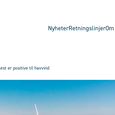
Nyheter
Retningslinjer
Om 
st er positive til havvind