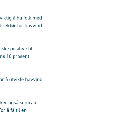
 viktig å ha folk med
direktør for havvind
ske positive til
ens 10 prosent
or å utvikle havvind
eker også sentrale
r å få til en