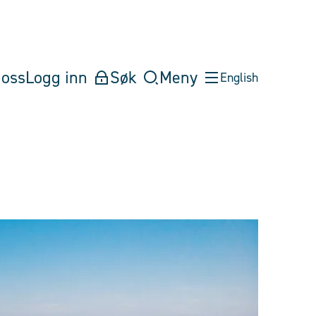
oss
Logg inn
Søk
Meny
English