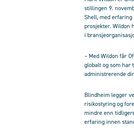
stillingen 9. novemb
Shell, med erfaring
prosjekter. Wildon 
i bransjeorganisasj
– Med Wildon får Of
globalt og som har
administrerende di
Blindheim legger ve
risikostyring og for
mindre enn tidliger
erfaring innen stan