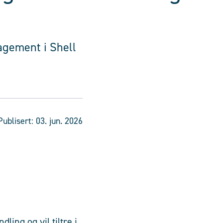
agement i Shell
Publisert:
03. jun. 2026
ling og vil tiltre i