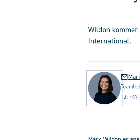
Wildon kommer f
International.
Mari
Teamled
Tlf:
+47 
Mark Wildon er ansat