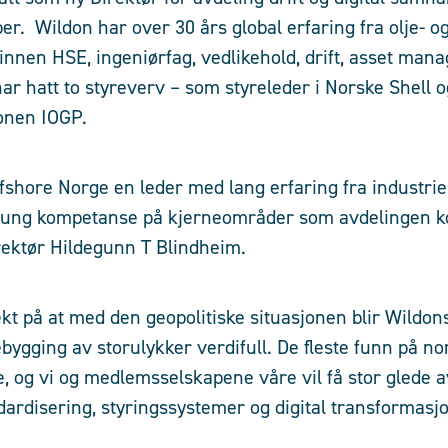
er. Wildon har over 30 års global erfaring fra olje- o
 innen HSE, ingeniørfag, vedlikehold, drift, asset ma
har hatt to styreverv – som styreleder i Norske Shell
onen IOGP.
fshore Norge en leder med lang erfaring fra industri
 tung kompetanse på kjerneområder som avdelingen ko
rektør Hildegunn T Blindheim.
kt på at med den geopolitiske situasjonen blir Wildon
ebygging av storulykker verdifull. De fleste funn på no
e, og vi og medlemsselskapene våre vil få stor glede 
dardisering, styringssystemer og digital transformasj