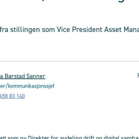
ra stillingen som Vice President Asset Man
a Barstad Sanner
er/kommunikasjonssjef
458 83 140
t som ny Direktør for avdeling drift og digital samhand