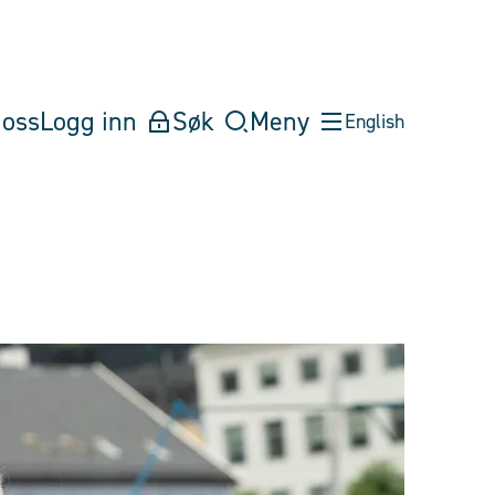
oss
Logg inn
Søk
Meny
English