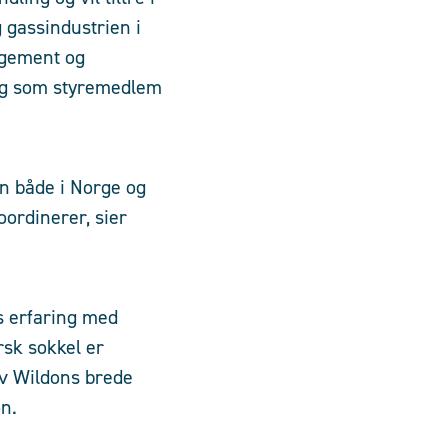
g gassindustrien i
nagement og
 og som styremedlem
en både i Norge og
ordinerer, sier
s erfaring med
rsk sokkel er
av Wildons brede
on.