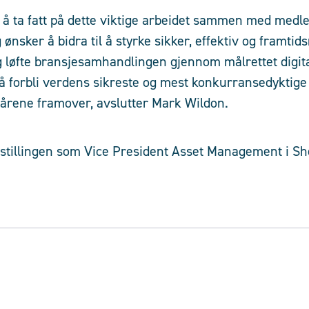
l å ta fatt på dette viktige arbeidet sammen med med
ønsker å bidra til å styrke sikker, effektiv og framtids
g løfte bransjesamhandlingen gjennom målrettet digita
 å forbli verdens sikreste og mest konkurransedyktige
tiårene framover, avslutter Mark Wildon.
tillingen som Vice President Asset Management i Shel