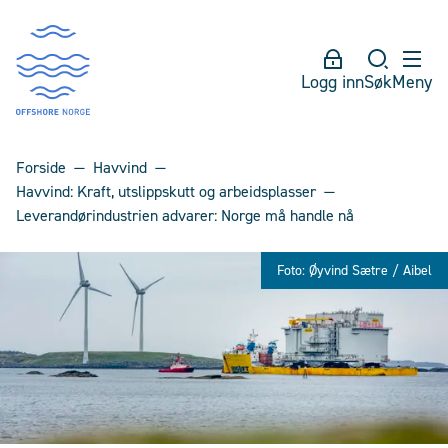
Logg inn
Søk
Meny
Forside
Havvind
Havvind: Kraft, utslippskutt og arbeidsplasser
Leverandørindustrien advarer: Norge må handle nå
Foto: Øyvind Sætre / Aibel