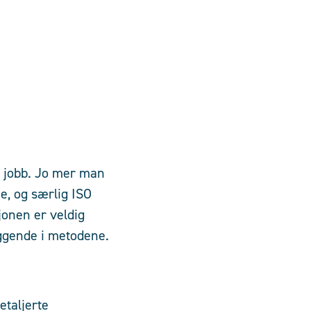
l jobb. Jo mer man
ne, og særlig ISO
jonen er veldig
eggende i metodene.
taljerte