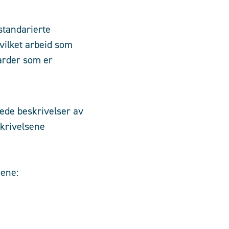
 standarierte
vilket arbeid som
arder som er
lede beskrivelser av
skrivelsene
onene: