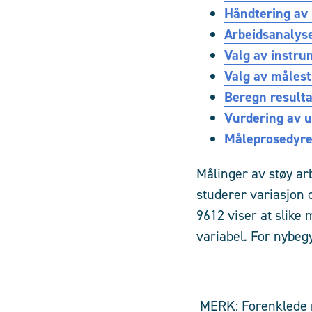
Håndtering av 
Arbeidsanalyse
Valg av instru
Valg av målest
Beregn resulta
Vurdering av 
Måleprosedyrer
Målinger av støy ar
studerer variasjon o
9612 viser at slike
variabel. For nybeg
MERK: Forenklede m