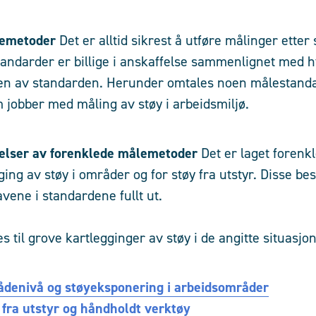
lemetoder
Det er alltid sikrest å utføre målinger etter
ndarder er billige i anskaffelse sammenlignet med h
ngen av standarden. Herunder omtales noen målestand
m jobber med måling av støy i arbeidsmiljø.
velser av forenklede målemetoder
Det er laget forenk
ing av støy i områder og for støy fra utstyr. Disse be
ravene i standardene fullt ut.
 til grove kartlegginger av støy i de angitte situasj
ådenivå og støyeksponering i arbeidsområder
 fra utstyr og håndholdt verktøy