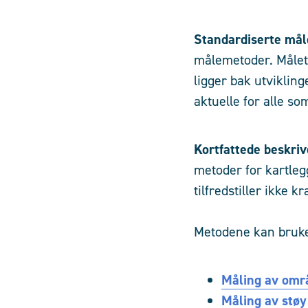
Standardiserte må
målemetoder. Måleta
ligger bak utvikli
aktuelle for alle so
Kortfattede beskri
metoder for kartlegg
tilfredstiller ikke k
Metodene kan brukes
Måling av omr
Måling av støy