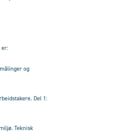
 er:
emålinger og
beidstakere. Del 1:
iljø. Teknisk