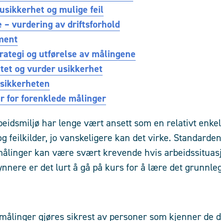
usikkerhet og mulige feil
 – vurdering av driftsforhold
ment
rategi og utførelse av målingene
tet og vurder usikkerhet
usikkerheten
 for forenklede målinger
beidsmiljø har lenge vært ansett som en relativt enke
g feilkilder, jo vanskeligere kan det virke. Standarde
 målinger kan være svært krevende hvis arbeidssituas
ynnere er det lurt å gå på kurs for å lære det grunnl
ålinger gjøres sikrest av personer som kjenner de de