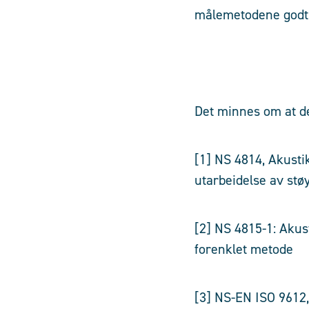
målemetodene godt o
Det minnes om at de
[1] NS 4814, Akusti
utarbeidelse av stø
[2] NS 4815-1: Akus
forenklet metode
[3] NS-EN ISO 9612,