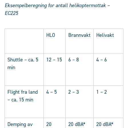
Eksempelberegning for antall helikoptermottak –
EC225
HLO
Brannvakt
Helivakt
Shuttle – ca. 5
12 – 15
6 – 8
4 – 6
min
Flight fra land
4 – 5
2 – 3
1 – 2
– ca. 15 min
Demping av
20
20 dBA*
20 dBA*