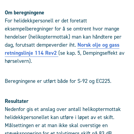
Om beregningene
For helidekkpersonell er det foretatt
eksempelberegninger for å se omtrent hvor mange
hendelser (helikoptermottak) man kan håndtere per
dag, forutsatt dempeverdier iht.
Norsk olje og gass
retningslinje 114 Rev2
(se kap. 5, Dempingseffekt av
hørselvern).
Beregningene er utført både for S-92 og EC225.
Resultater
Nedenfor gis et anslag over antall helikoptermottak
helidekkpersonellet kan utføre i løpet av et skift.
Målsettingen er at man ikke skal overstige en
støyeksponering for et tolvtimers skift på 83 dB.