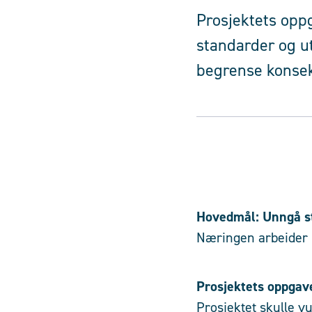
Prosjektets oppg
standarder og ut
begrense konsek
Hovedmål: Unngå s
Næringen arbeider 
Prosjektets oppgav
Prosjektet skulle v