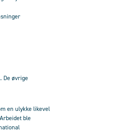
åsninger
. De øvrige
om en ulykke likevel
Arbeidet ble
national