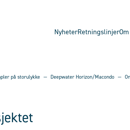
Nyheter
Retningslinjer
Om 
pler på storulykke
Deepwater Horizon/Macondo
Om
jektet