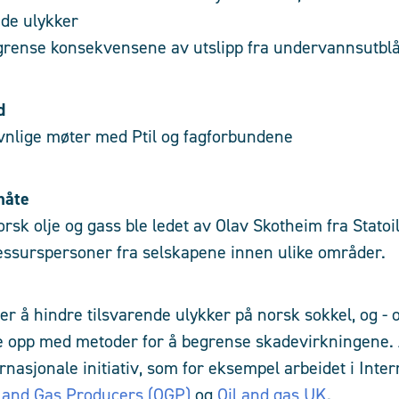
nde ulykker
egrense konsekvensene av utslipp fra undervannsutbl
d
vnlige møter med Ptil og fagforbundene
måte
sk olje og gass ble ledet av Olav Skotheim fra Statoil
surspersoner fra selskapene innen ulike områder.
er å hindre tilsvarende ulykker på norsk sokkel, og - 
e opp med metoder for å begrense skadevirkningene. 
nasjonale initiativ, som for eksempel arbeidet i Inter
l and Gas Producers (OGP)
og
Oil and gas UK
.