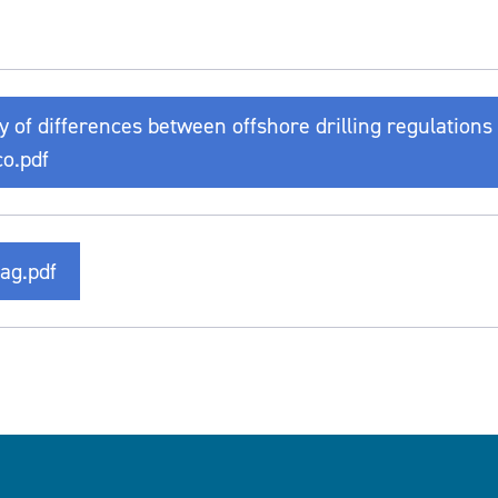
 of differences between offshore drilling regulation
co.pdf
ag.pdf