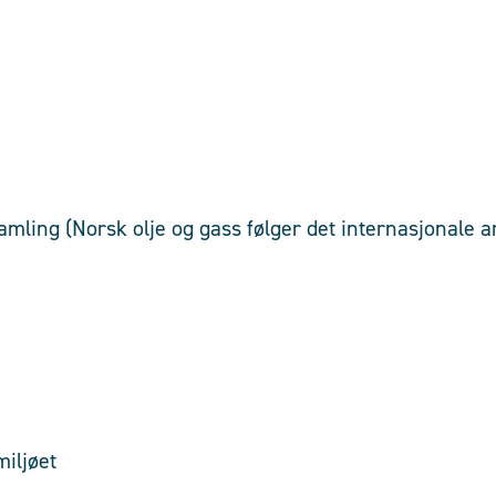
etanse
amling (Norsk olje og gass følger det internasjonale a
gn
ern
miljøet