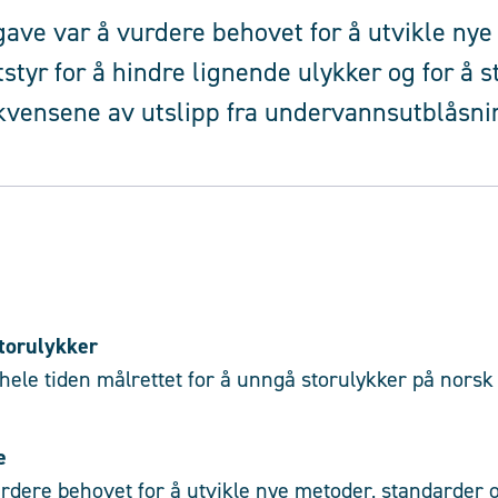
ave var å vurdere behovet for å utvikle nye
styr for å hindre lignende ulykker og for å 
vensene av utslipp fra undervannsutblåsni
torulykker
hele tiden målrettet for å unngå storulykker på nors
e
urdere behovet for å utvikle nye metoder, standarder o