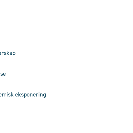
ngssystemer
ansvar
tur/lederskap
et ledelse
jemisk eksponering