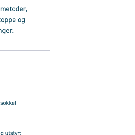
 metoder,
stoppe og
nger.
k sokkel
g utstyr: