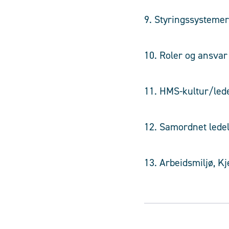
9. Styri
10. Roler og 
11. HMS-kul
12. Samordn
13. Arbeidsmiljø, K