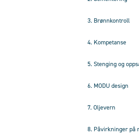
3. Brønnkontroll
4. Komp
5. Stenging og opps
6. MODU desi
7. Oljev
8. Påvirkninger på 