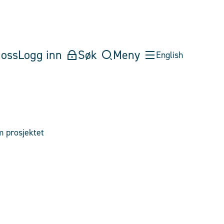
oss
Logg inn
Søk
Meny
English
 prosjektet