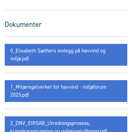
Dokumenter
0_Elisabeth Sæthers innlegg på havvind og
miljø.pdf
1_Miljøregelverket for havvind - miljøforum
2023.pdf
2_DNV_EIRSAB_Utredningsprosess,
kunnskapsgrunnlag og miljøovervåkning.pdf