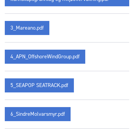
3_Mareano.pdf
4_APN_OffshoreWindGroup.pdf
5_SEAPOP SEATRACK.pdf
6_SindreMolvarsmyr.pdf