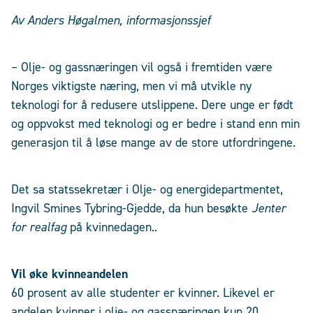
Av Anders Høgalmen, informasjonssjef
– Olje- og gassnæringen vil også i fremtiden være
Norges viktigste næring, men vi må utvikle ny
teknologi for å redusere utslippene. Dere unge er født
og oppvokst med teknologi og er bedre i stand enn min
generasjon til å løse mange av de store utfordringene.
Det sa statssekretær i Olje- og energidepartmentet,
Ingvil Smines Tybring-Gjedde, da hun besøkte
Jenter
for realfag
på kvinnedagen.
.
Vil øke kvinneandelen
60 prosent av alle studenter er kvinner. Likevel er
andelen kvinner i olje- og gassnæringen kun 20