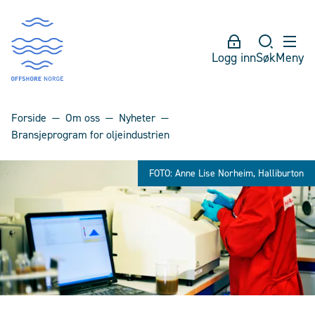
Logg inn
Søk
Meny
Forside
Om oss
Nyheter
Bransjeprogram for oljeindustrien
FOTO: Anne Lise Norheim, Halliburton