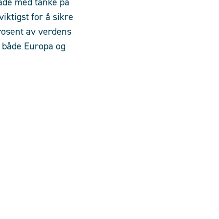
åde med tanke på
iktigst for å sikre
prosent av verdens
 både Europa og