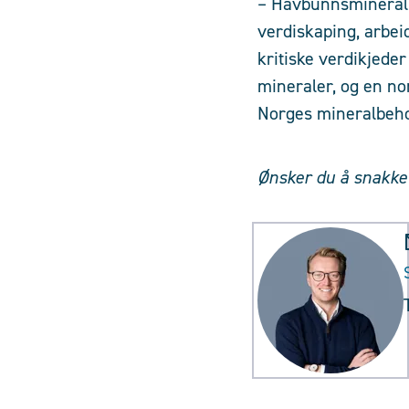
– Havbunnsmineraln
verdiskaping, arbeid
kritiske verdikjede
mineraler, og en n
Norges mineralbeho
Ønsker du å snakk