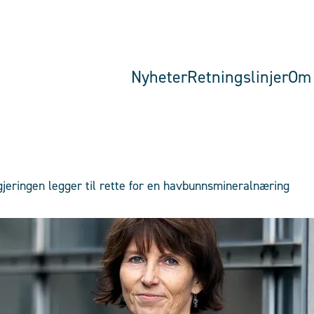
Nyheter
Retningslinjer
Om 
egjeringen legger til rette for en havbunnsmineralnæring