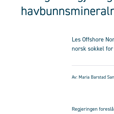
havbunnsmineral
Les Offshore No
norsk sokkel fo
Av:
Maria Barstad Sa
Regjeringen foresl