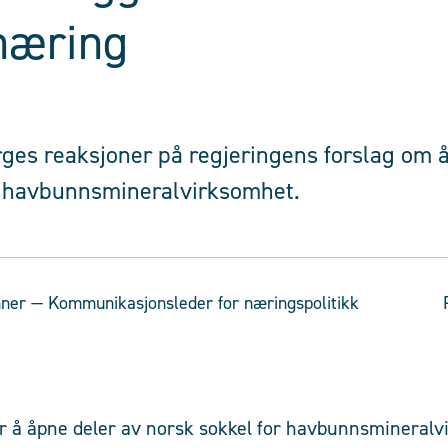
næring
rges reaksjoner på regjeringens forslag om 
r havbunnsmineralvirksomhet.
nner
— Kommunikasjonsleder for næringspolitikk
år å åpne deler av norsk sokkel for havbunnsmineralv