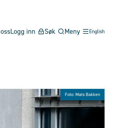
oss
Logg inn
Søk
Meny
English
Foto: Mats Bakken