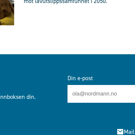
mot lavutslippssamfunnet i 2050.
Din e-post
 innboksen din.
Mail