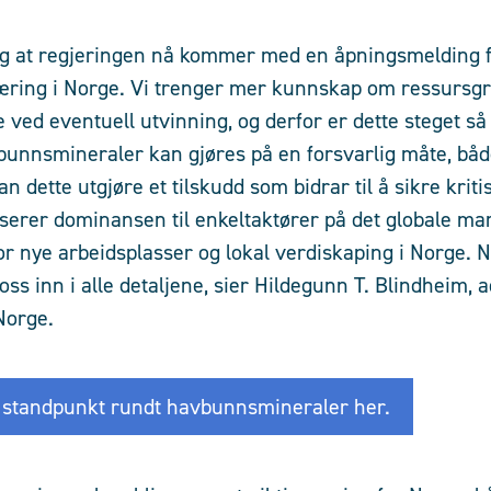
tig at regjeringen nå kommer med en åpningsmelding 
ing i Norge. Vi trenger mer kunnskap om ressursgr
ved eventuell utvinning, og derfor er dette steget så
unnsmineraler kan gjøres på en forsvarlig måte, både
n dette utgjøre et tilskudd som bidrar til å sikre kritis
userer dominansen til enkeltaktører på det globale ma
r nye arbeidsplasser og lokal verdiskaping i Norge. Nå
 oss inn i alle detaljene, sier Hildegunn T. Blindheim,
Norge.
 standpunkt rundt havbunnsmineraler her.