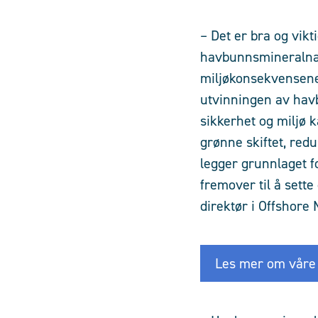
– Det er bra og vik
havbunnsmineralnær
miljøkonsekvensene 
utvinningen av havb
sikkerhet og miljø ka
grønne skiftet, red
legger grunnlaget fo
fremover til å sette
direktør i Offshore 
Les mer om våre