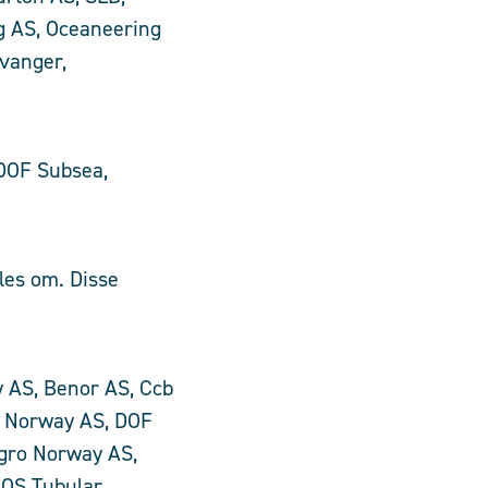
g AS, Oceaneering
vanger,
 DOF Subsea,
les om. Disse
 AS, Benor AS, Ccb
a Norway AS, DOF
ugro Norway AS,
 IOS Tubular