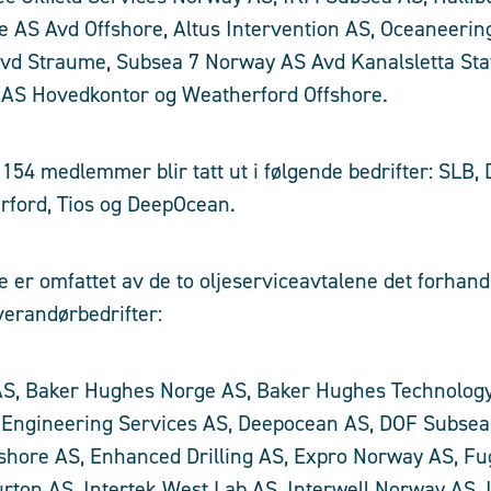
 AS Avd Offshore, Altus Intervention AS, Oceaneerin
 Avd Straume, Subsea 7 Norway AS Avd Kanalsletta Sta
AS Hovedkontor og Weatherford Offshore.
 154 medlemmer blir tatt ut i følgende bedrifter: SLB,
rford, Tios og DeepOcean.
e er omfattet av de to oljeserviceavtalene det forhand
everandørbedrifter:
 AS, Baker Hughes Norge AS, Baker Hughes Technology
 Engineering Services AS, Deepocean AS, DOF Subse
shore AS, Enhanced Drilling AS, Expro Norway AS, F
urton AS, Intertek West Lab AS, Interwell Norway AS,