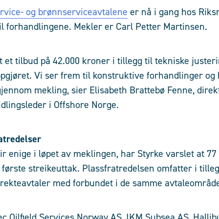
ervice- og brønnserviceavtalene
er nå i gang hos Riks
til forhandlingene. Mekler er Carl Petter Martinsen.
t et tilbud på 42.000 kroner i tillegg til tekniske juste
pgjøret. Vi ser frem til konstruktive forhandlinger o
 gjennom mekling, sier Elisabeth Brattebø Fenne, dire
ndlingsleder i Offshore Norge.
atredelser
lir enige i løpet av meklingen, har Styrke varslet at 
lt første streikeuttak. Plassfratredelsen omfatter i ti
irekteavtaler med forbundet i de samme avtaleområde
tec Oilfield Services Norway AS, IKM Subsea AS, Hallib