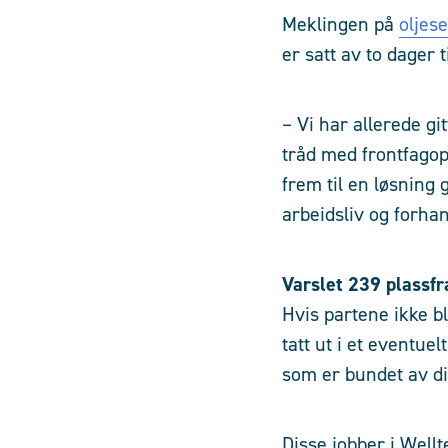
Meklingen på
oljes
er satt av to dager 
– Vi har allerede git
tråd med frontfagop
frem til en løsning
arbeidsliv og forha
Varslet 239 plassfr
Hvis partene ikke b
tatt ut i et eventue
som er bundet av d
Disse jobber i Well