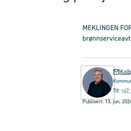
MEKLINGEN FORT
brønnserviceavta
Kolb
Kommuni
Tlf:
+47 
Publisert:
13. jun. 202