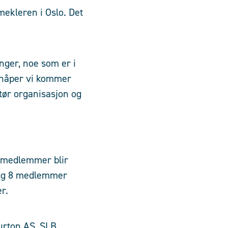
mekleren i Oslo. Det
ringer, noe som er i
g håper vi kommer
ktør organisasjon og
77 medlemmer blir
llegg 8 medlemmer
r.
urton AS, SLB,