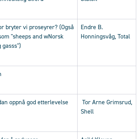
r bryter vi proseyrer? (Også
Endre B.
 som "sheeps and wNorsk
Honningsvåg, Total
g gasss")
h
an oppnå god etterlevelse
Tor Arne Grimsrud,
Shell