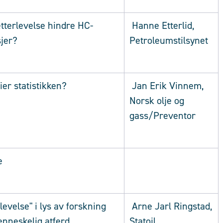
tterlevelse hindre HC-
Hanne Etterlid,
sjer?
Petroleumstilsynet
er statistikken?
Jan Erik Vinnem,
Norsk olje og
gass/Preventor
e
levelse" i lys av forskning
Arne Jarl Ringstad,
nneskelig atferd
Statoil