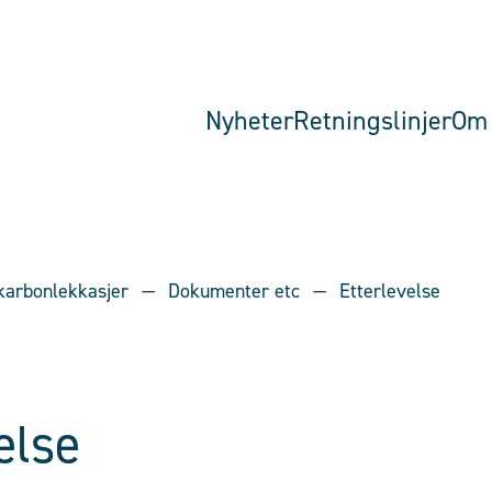
Nyheter
Retningslinjer
Om 
karbonlekkasjer
Dokumenter etc
Etterlevelse
else