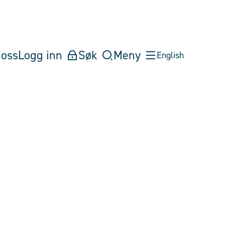
oss
Logg inn
Søk
Meny
English