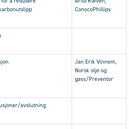
 for å redusere
Arild Kleven,
karbonutslipp
ConocoPhillips
e
sjon
Jan Erik Vinnem,
Norsk olje og
gass/Preventor
usjoner/avslutning