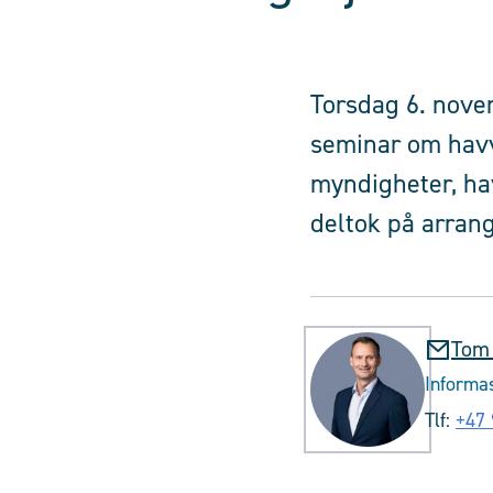
Torsdag 6. nove
seminar om havvi
myndigheter, ha
deltok på arrang
Tom
Informas
Tlf:
+47 