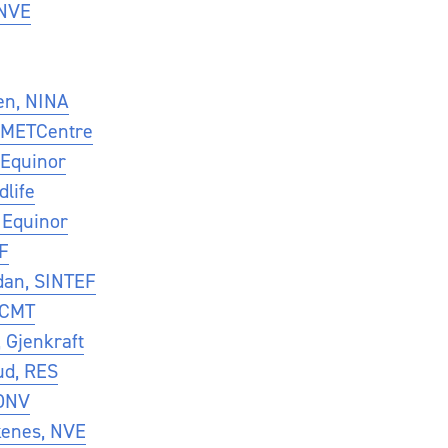
 NVE
en, NINA
, METCentre
 Equinor
dlife
 Equinor
EF
dan, SINTEF
NCMT
 Gjenkraft
d, RES
 DNV
enes, NVE