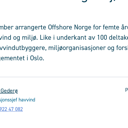
mber arrangerte Offshore Norge for femte år
nd og miljø. Like i underkant av 100 deltak
vvindutbyggere, miljøorganisasjoner og fors
ementet i Oslo.
P
 Gederø
jonssjef havvind
922 47 082