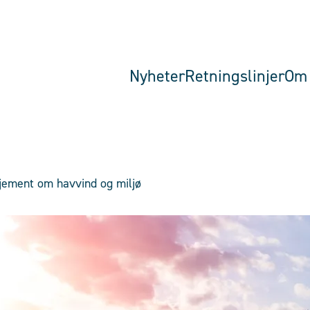
Nyheter
Retningslinjer
Om 
jement om havvind og miljø