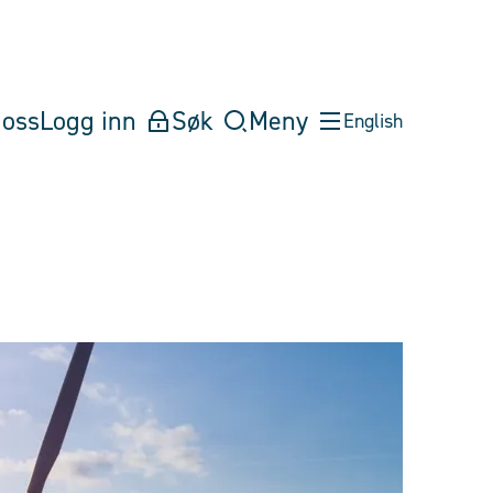
oss
Logg inn
Søk
Meny
English