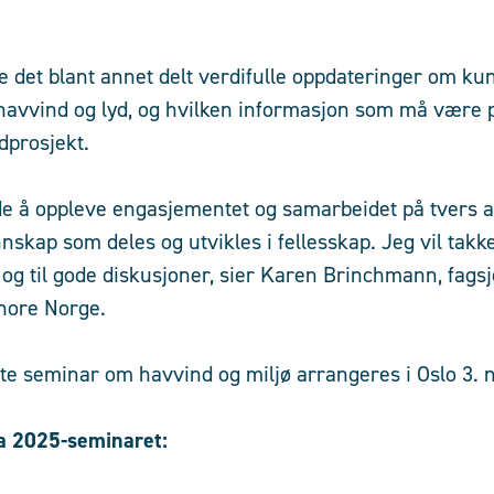
e det blant annet delt verdifulle oppdateringer om ku
 havvind og lyd, og hvilken informasjon som må være på
ndprosjekt.
de å oppleve engasjementet og samarbeidet på tvers a
skap som deles og utvikles i fellesskap. Jeg vil takke
 og til gode diskusjoner, sier Karen Brinchmann, fagsj
hore Norge.
te seminar om havvind og miljø arrangeres i Oslo 3.
a 2025-seminaret: