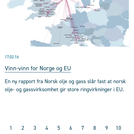
17.02.16
Vinn-vinn for Norge og EU
En ny rapport fra Norsk olje og gass slår fast at norsk
olje- og gassvirksomhet gir store ringvirkninger i EU.
1
2
3
4
5
6
7
8
9
10