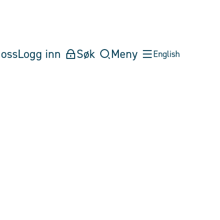
oss
Logg inn
Søk
Meny
English