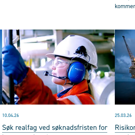
komme
10.04.26
25.03.26
Søk realfag ved søknadsfristen for
Risiko