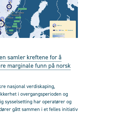
en samler kreftene for å
ere marginale funn på norsk
kre nasjonal verdiskaping,
ikkerhet i overgangsperioden og
ig sysselsetting har operatører og
ører gått sammen i et felles initiativ