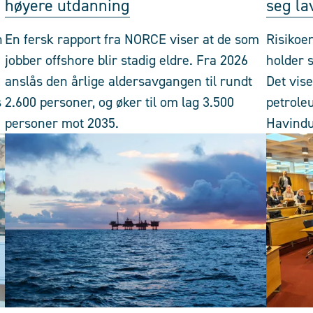
høyere utdanning
seg la
n
En fersk rapport fra NORCE viser at de som
Risikoen
jobber offshore blir stadig eldre. Fra 2026
holder s
anslås den årlige aldersavgangen til rundt
Det vise
s
2.600 personer, og øker til om lag 3.500
petrole
personer mot 2035.
Havindus