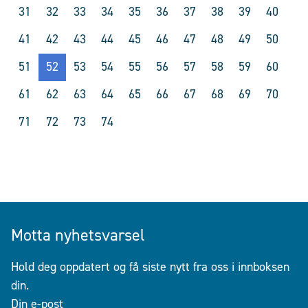
31
32
33
34
35
36
37
38
39
40
41
42
43
44
45
46
47
48
49
50
51
52
53
54
55
56
57
58
59
60
61
62
63
64
65
66
67
68
69
70
71
72
73
74
Motta nyhetsvarsel
Hold deg oppdatert og få siste nytt fra oss i innboksen
din.
Din e-post