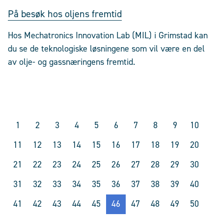
På besøk hos oljens fremtid
Hos Mechatronics Innovation Lab (MIL) i Grimstad kan
du se de teknologiske løsningene som vil være en del
av olje- og gassnæringens fremtid.
1
2
3
4
5
6
7
8
9
10
11
12
13
14
15
16
17
18
19
20
21
22
23
24
25
26
27
28
29
30
31
32
33
34
35
36
37
38
39
40
41
42
43
44
45
46
47
48
49
50