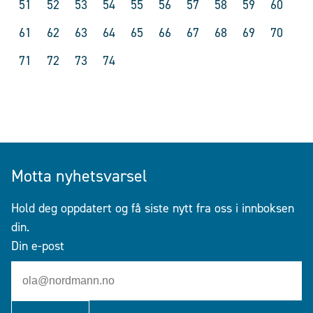
51
52
53
54
55
56
57
58
59
60
61
62
63
64
65
66
67
68
69
70
71
72
73
74
Motta nyhetsvarsel
Hold deg oppdatert og få siste nytt fra oss i innboksen
din.
Din e-post