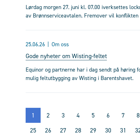
Lørdag morgen 27. juni kl. 07.00 iverksettes l
av Brønnserviceavtalen. Fremover vil konflikte
25.06.26
Om oss
Gode nyheter om Wisting-feltet
Equinor og partnerne har i dag sendt på høring f
mulig feltutbygging av Wisting i Barentshavet.
1
2
3
4
5
6
7
8
25
26
27
28
29
30
31
3