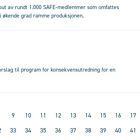
ockout av rundt 1.000 SAFE-medlemmer som omfattes
n i økende grad ramme produksjonen.
orslag til program for konsekvensutredning for en
9
10
11
12
13
14
15
16
17
2
33
34
35
36
37
38
39
40
41